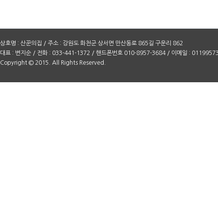
상호명 : 산꾼의집 / 주소 : 강원도 화천군 상서면 만산동로 865길 구운리 862
대표 : 변지순 / 전화 : 033-441-1372 / 핸드폰번호 010-8957-3684 / 이메일 : 0119957
Copyright © 2015. All Rights Reserved.