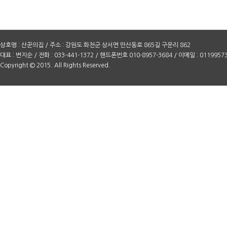
상호명 : 산꾼의집 / 주소 : 강원도 화천군 상서면 만산동로 865길 구운리 862
대표 : 변지순 / 전화 : 033-441-1372 / 핸드폰번호 010-8957-3684 / 이메일 : 0119957
Copyright © 2015. All Rights Reserved.