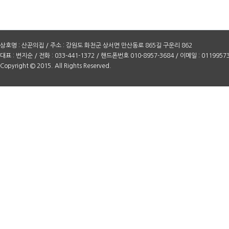
상호명 : 산꾼의집 / 주소 : 강원도 화천군 상서면 만산동로 865길 구운리 862
대표 : 변지순 / 전화 : 033-441-1372 / 핸드폰번호 010-8957-3684 / 이메일 : 0119957
Copyright © 2015. All Rights Reserved.