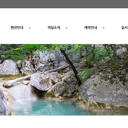
펜션안내
객실소개
예약안내
실시