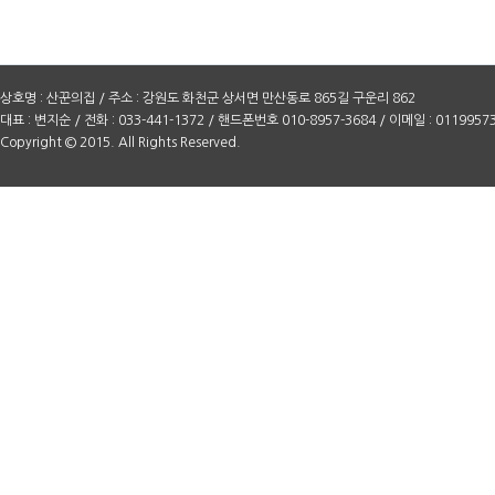
상호명 : 산꾼의집 / 주소 : 강원도 화천군 상서면 만산동로 865길 구운리 862
대표 : 변지순 / 전화 : 033-441-1372 / 핸드폰번호 010-8957-3684 / 이메일 : 0119957
Copyright © 2015. All Rights Reserved.