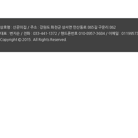
상호명 : 산꾼의집 / 주소 : 강원도 화천군 상서면 만산동로 865길 구운리 862
대표 : 변지순 / 전화 : 033-441-1372 / 핸드폰번호 010-8957-3684 / 이메일 : 0119957
Copyright © 2015. All Rights Reserved.